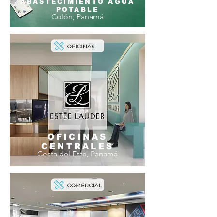
ABASTECIMIENTO AGUA
POTABLE
Colón, Panamá
OFICINAS
CENTRALES
Costa del Este, Panamá