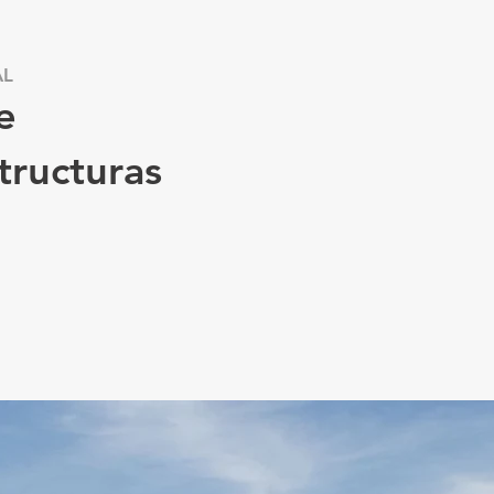
AL
e
tructuras