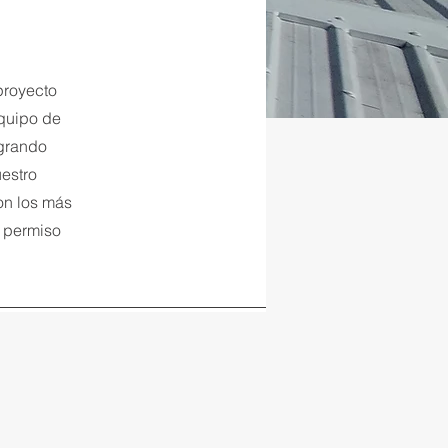
proyecto
equipo de
egrando
uestro
on los más
r permiso