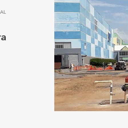
AL
ra