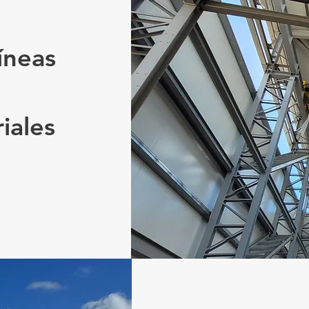
íneas
iales