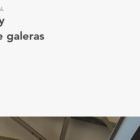
AL
y
 galeras