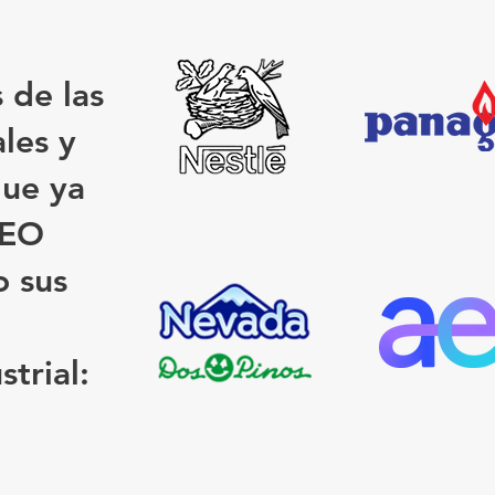
 de las
les y
que ya
DEO
o sus
strial: